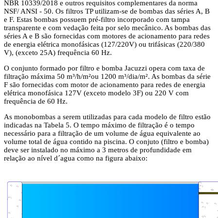
NBR 10339/2018 e outros requisitos complementares da norma
NSF/ ANSI - 50. Os filtros TP utilizam-se de bombas das séries A, B
e F. Estas bombas possuem pré-filtro incorporado com tampa
transparente e com vedação feita por selo mecânico. As bombas das
séries A e B são fornecidas com motores de acionamento para redes
de energia elétrica monofásicas (127/220V) ou trifásicas (220/380
V), (exceto 25A) frequência 60 Hz.
O conjunto formado por filtro e bomba Jacuzzi opera com taxa de
filtração máxima 50 m³/h/m²ou 1200 m³/dia/m². As bombas da série
F são fornecidas com motor de acionamento para redes de energia
elétrica monofásica 127V (exceto modelo 3F) ou 220 V com
frequência de 60 Hz.
As monobombas a serem utilizadas para cada modelo de filtro estão
indicadas na Tabela 5. O tempo máximo de filtração é o tempo
necessário para a filtração de um volume de água equivalente ao
volume total de água contido na piscina. O conjuto (filtro e bomba)
deve ser instalado no máximo a 3 metros de profundidade em
relação ao nível d´agua como na figura abaixo: