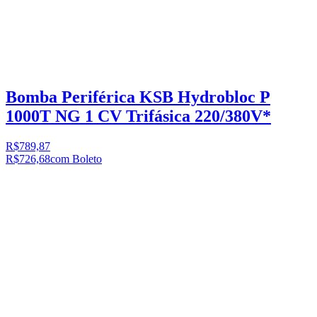
Bomba Periférica KSB Hydrobloc P
1000T NG 1 CV Trifásica 220/380V*
R$789,87
R$726,68
com Boleto