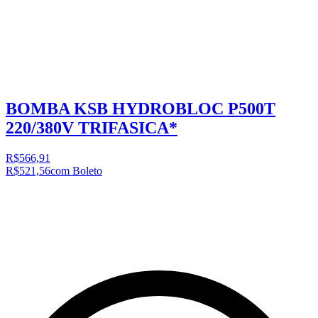
BOMBA KSB HYDROBLOC P500T
220/380V TRIFASICA*
R$566,91
R$521,56
com Boleto