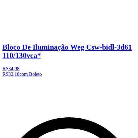
Bloco De Iluminação Weg Csw-bidl-3d61
110/130vca*
R$34,98
R$32,18
com Boleto