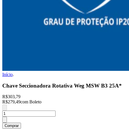
Início
.
Chave Seccionadora Rotativa Weg MSW B3 25A*
R$303,79
R$279,49
com Boleto
Comprar