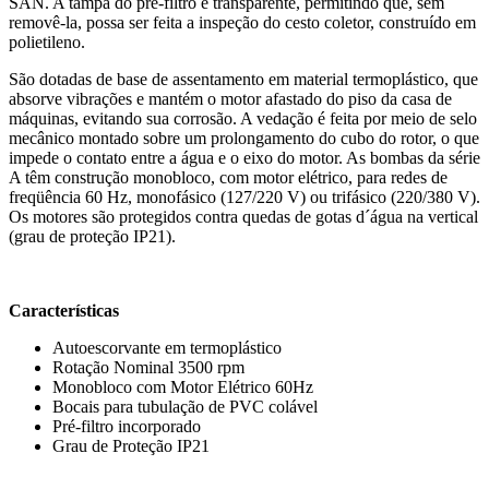
SAN. A tampa do pré-filtro é transparente, permitindo que, sem
removê-la, possa ser feita a inspeção do cesto coletor, construído em
polietileno.
São dotadas de base de assentamento em material termoplástico, que
absorve vibrações e mantém o motor afastado do piso da casa de
máquinas, evitando sua corrosão. A vedação é feita por meio de selo
mecânico montado sobre um prolongamento do cubo do rotor, o que
impede o contato entre a água e o eixo do motor. As bombas da série
A têm construção monobloco, com motor elétrico, para redes de
freqüência 60 Hz, monofásico (127/220 V) ou trifásico (220/380 V).
Os motores são protegidos contra quedas de gotas d´água na vertical
(grau de proteção IP21).
Características
Autoescorvante em termoplástico
Rotação Nominal 3500 rpm
Monobloco com Motor Elétrico 60Hz
Bocais para tubulação de PVC colável
Pré-filtro incorporado
Grau de Proteção IP21