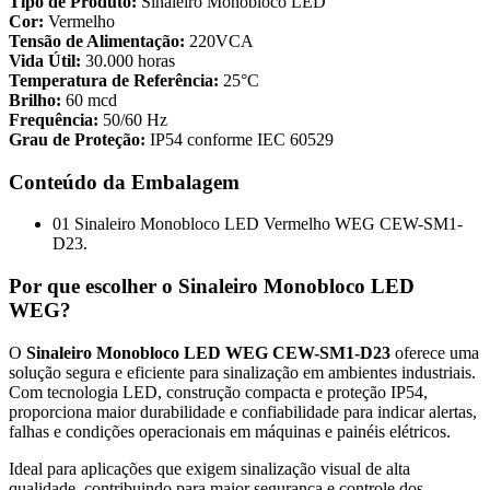
Tipo de Produto:
Sinaleiro Monobloco LED
Cor:
Vermelho
Tensão de Alimentação:
220VCA
Vida Útil:
30.000 horas
Temperatura de Referência:
25°C
Brilho:
60 mcd
Frequência:
50/60 Hz
Grau de Proteção:
IP54 conforme IEC 60529
Conteúdo da Embalagem
01 Sinaleiro Monobloco LED Vermelho WEG CEW-SM1-
D23.
Por que escolher o Sinaleiro Monobloco LED
WEG?
O
Sinaleiro Monobloco LED WEG CEW-SM1-D23
oferece uma
solução segura e eficiente para sinalização em ambientes industriais.
Com tecnologia LED, construção compacta e proteção IP54,
proporciona maior durabilidade e confiabilidade para indicar alertas,
falhas e condições operacionais em máquinas e painéis elétricos.
Ideal para aplicações que exigem sinalização visual de alta
qualidade, contribuindo para maior segurança e controle dos