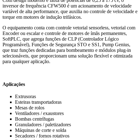
Com design moderno e faixa de potências de 0,25 a 175 cv, o
inversor de frequência CFW500 é um acionamento de velocidade
variável de alta performance, que auxilia no controle de velocidade e
torque em motores de indução trifásicos.
O equipamento conta com controle vetorial sensorless, vetorial com
Encoder ou escalar e controle de motores de ímãs permanentes,
SoftPLC, que agrega funções de CLP (Controlador Lógico
Programável), Funções de Segurança STO e SS1, Pump Genius,
que traz funções dedicadas para bombeamento e módulos plug-in
selecionáveis, que proporcionam uma solução flexível e otimizada
para qualquer aplicação.
Aplicações
Extrusoras
Esteiras transportadoras
Mesas de rolos
Ventiladores / exaustores
Bombas centrífugas
Granuladores / paletizadores
Máquinas de corte e solda
Secadores / fornos rotativos